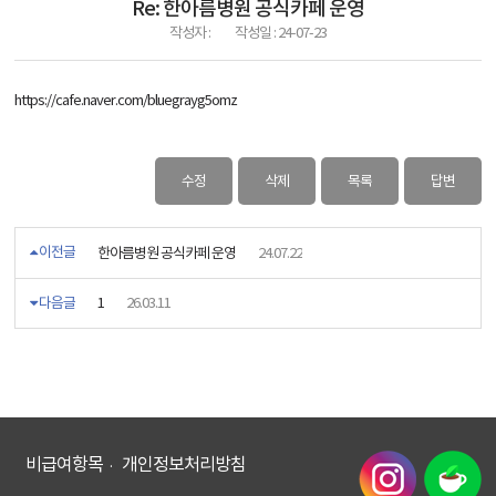
Re: 한아름병원 공식카페 운영
작성자 :
작성일 :
24-07-23
https://cafe.naver.com/bluegrayg5omz
수정
삭제
목록
답변
이전글
한아름병원 공식카페 운영
24.07.22
다음글
1
26.03.11
비급여항목
개인정보처리방침