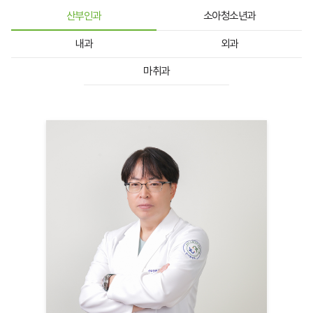
산부인과
소아청소년과
내과
외과
마취과