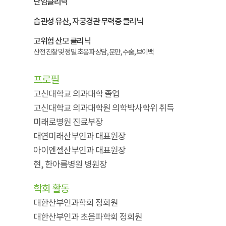
난임클리닉
습관성 유산, 자궁경관 무력증 클리닉
고위험 산모 클리닉
산전 진찰 및 정밀 초음파 상담, 분만, 수술, 브이백
프로필
고신대학교 의과대학 졸업
고신대학교 의과대학원 의학박사학위 취득
미래로병원 진료부장
대연미래산부인과 대표원장
아이엔젤산부인과 대표원장
현, 한아름병원 병원장
학회 활동
대한산부인과학회 정회원
대한산부인과 초음파학회 정회원