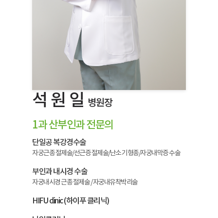
석 원 일
병원장
1과 산부인과 전문의
단일공 복강경수술
자궁근종 절제술/선근증 절제술/난소 기형종/자궁내막증 수술
부인과 내시경 수술
자궁내시경 근종 절제술 / 자궁내유착박리술
HIFU clinic (하이푸 클리닉)