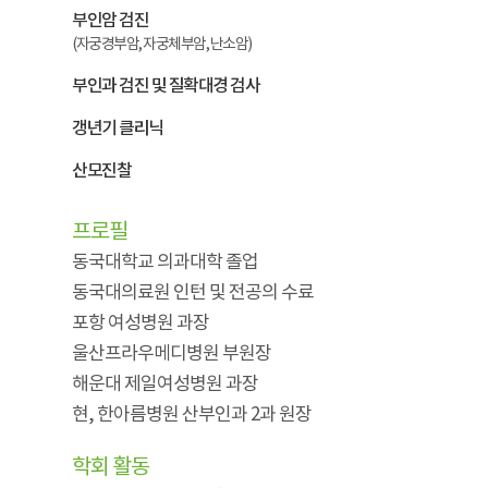
부인암 검진
(자궁경부암, 자궁체부암, 난소암)
부인과 검진 및 질확대경 검사
갱년기 클리닉
산모진찰
프로필
동국대학교 의과대학 졸업
동국대의료원 인턴 및 전공의 수료
포항 여성병원 과장
울산프라우메디병원 부원장
해운대 제일여성병원 과장
현, 한아름병원 산부인과 2과 원장
학회 활동