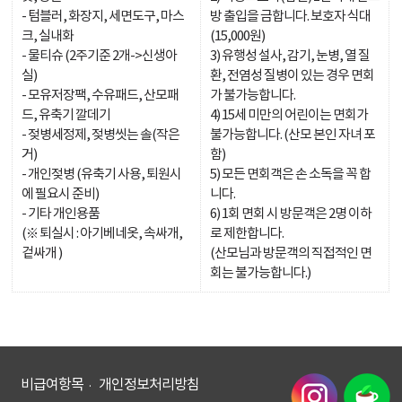
- 텀블러, 화장지, 세면도구, 마스
방 출입을 금합니다. 보호자 식대
크, 실내화
(15,000원)
- 물티슈 (2주기준 2개->신생아
3) 유행성 설사, 감기, 눈병, 열 질
실)
환, 전염성 질병이 있는 경우 면회
- 모유저장팩, 수유패드, 산모패
가 불가능합니다.
드, 유축기 깔데기
4) 15세 미만의 어린이는 면회가
- 젖병세정제, 젖병씻는 솔(작은
불가능합니다. (산모 본인 자녀 포
거)
함)
- 개인젖병 (유축기 사용, 퇴원시
5) 모든 면회객은 손 소독을 꼭 합
에 필요시 준비)
니다.
- 기타 개인용품
6) 1회 면회 시 방문객은 2명 이하
(※ 퇴실시 : 아기베네옷, 속싸개,
로 제한합니다.
겉싸개 )
(산모님과 방문객의 직접적인 면
회는 불가능합니다.)
비급여항목
개인정보처리방침