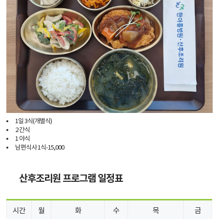
1일 3식(개별식)
2 간식
1 야식
남편식사 1식-15,000
산후조리원 프로그램 일정표
시간
월
화
수
목
금