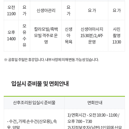
오전
요
요
신생아관리
요 가
요 가
11:00
가
가
모
칼라모빌/흑백
신생
신생아마사지
사진
오후
유
모빌 격주로 운
아
15:30분/2,4주
촬영
14:00
수
영
목욕
운영
13:30
유
※ 공휴일 주말은 휴강입니다. 내부사정에 의해 변동 가능성 있습니다.
입실시 준비물 및 면회안내
산후조리원 입실시 준비물
면회안내
1) 면회시간 - 오전 10:30 ~ 11:00 /
- 수건, 가제 손수건(산모용), 속
오후 7:00 ~ 7:30
옷, 양말
2) 지정보호자(남편) 1인외에 산모